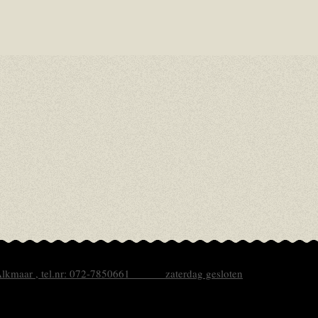
 Alkmaar , tel.nr: 072-7850661 zaterdag gesloten