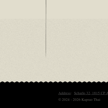
Address
:
Scharlo 32, 1815 CP
© 2024 - 2026 Kaprao Thai