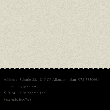
Address
:
Scharlo 32, 1815 CP Alkmaar , tel.nr: 072-7850661
zaterdag gesloten
© 2024 - 2026 Kaprao Thai
Powered by
JouwWeb