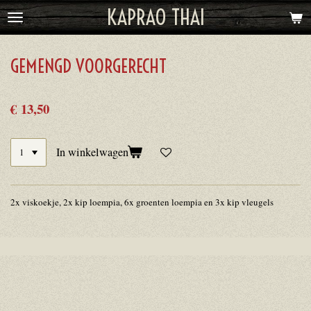
KAPRAO THAI
Ga
direct
naar
GEMENGD VOORGERECHT
de
hoofdinhoud
€ 13,50
In winkelwagen
2x viskoekje, 2x kip loempia, 6x groenten loempia en 3x kip vleugels