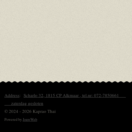
Address
:
Scharlo 32, 1815 CP Alkmaar , tel.nr: 072-7850661
zaterdag gesloten
© 2024 - 2026 Kaprao Thai
Powered by
JouwWeb